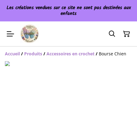
Les créations vendues sur ce site ne sont pas destinées aux
enfants
Accueil
/
Produits
/
Accessoires en crochet
/
Bourse Chien