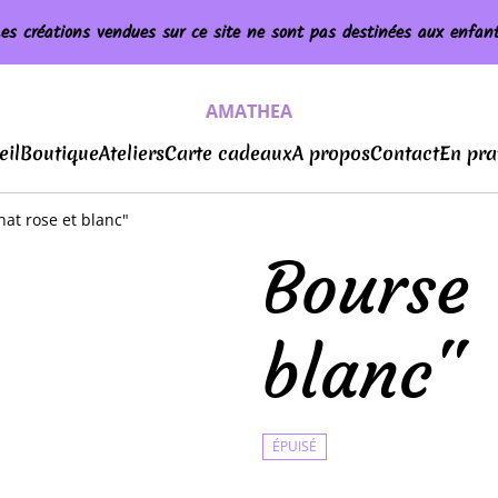
es créations vendues sur ce site ne sont pas destinées aux enfan
AMATHEA
eil
Boutique
Ateliers
Carte cadeaux
A propos
Contact
En pra
at rose et blanc"
Bourse 
blanc"
ÉPUISÉ