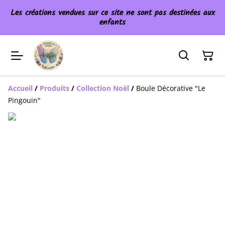
Les créations vendues sur ce site ne sont pas destinées aux
enfants
Accueil
/
Produits
/
Collection Noël
/
Boule Décorative "Le
Pingouin"