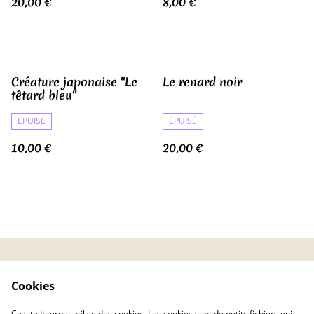
20,00 €
8,00 €
Créature japonaise "Le
Le renard noir
têtard bleu"
ÉPUISÉ
ÉPUISÉ
10,00 €
20,00 €
CGV
Politique de
Cookies
confidentialité
Politique de cookies
FAQ
Ce site Internet utilise des cookies. Les cookies sont de petits fichiers qui