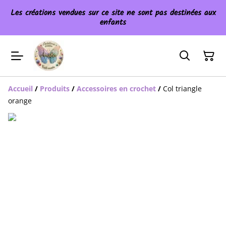
Les créations vendues sur ce site ne sont pas destinées aux
enfants
Accueil
/
Produits
/
Accessoires en crochet
/
Col triangle
orange