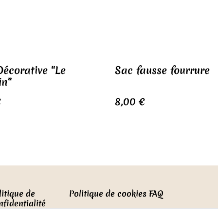
Décorative "Le
Sac fausse fourrure
in"
€
8,00 €
litique de
Politique de cookies
FAQ
nfidentialité