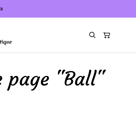
ts
tique
 page "Ball"