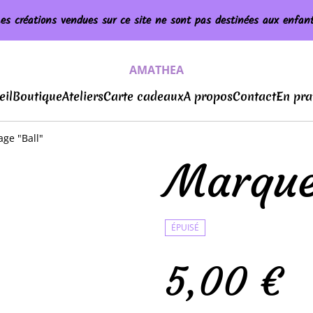
es créations vendues sur ce site ne sont pas destinées aux enfan
AMATHEA
eil
Boutique
Ateliers
Carte cadeaux
A propos
Contact
En pra
ge "Ball"
Marque
ÉPUISÉ
5,00 €