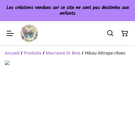
Les créations vendues sur ce site ne sont pas destinées aux
enfants
Accueil
/
Produits
/
Macramé Et Bois
/
Hibou Attrape-rêves