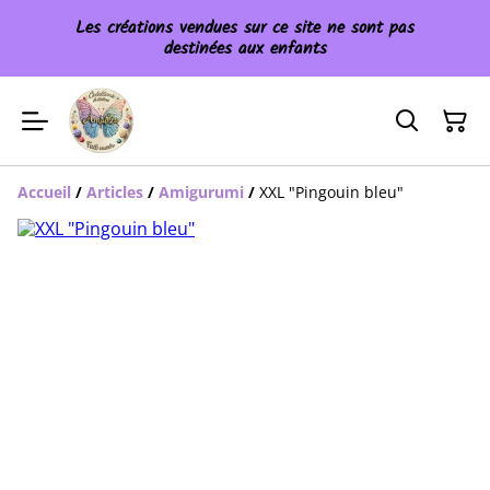
Les créations vendues sur ce site ne sont pas
destinées aux enfants
Accueil
/
Articles
/
Amigurumi
/
XXL "Pingouin bleu"