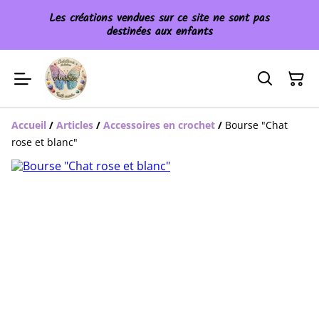
Les créations vendues sur ce site ne sont pas
destinées aux enfants
Accueil
/
Articles
/
Accessoires en crochet
/
Bourse "Chat
rose et blanc"