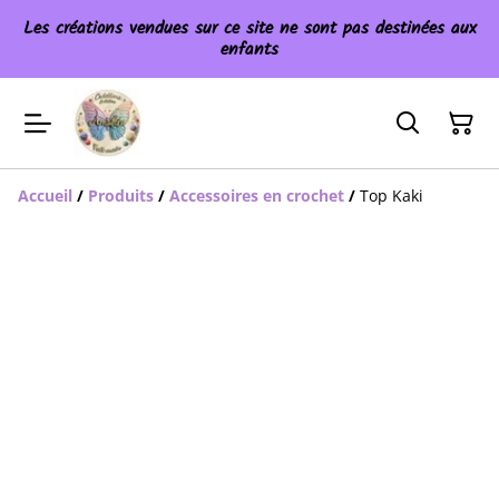
Les créations vendues sur ce site ne sont pas destinées aux
enfants
Accueil
/
Produits
/
Accessoires en crochet
/
Top Kaki