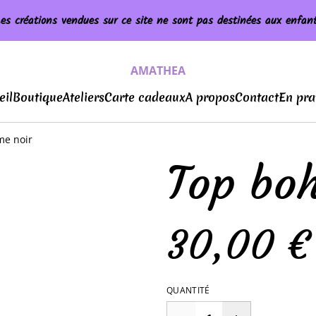
es créations vendues sur ce site ne sont pas destinées aux enfan
AMATHEA
eil
Boutique
Ateliers
Carte cadeaux
A propos
Contact
En pra
e noir
Top bo
30,00 €
QUANTITÉ