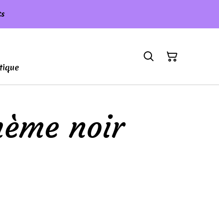
ts
tique
hème noir