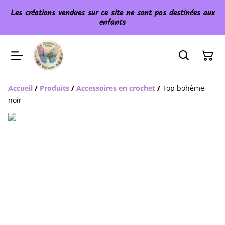
Les créations vendues sur ce site ne sont pas destinées aux
enfants
Accueil
/
Produits
/
Accessoires en crochet
/
Top bohème
noir