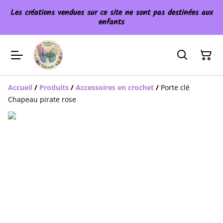
Les créations vendues sur ce site ne sont pas destinées aux
enfants
Accueil
/
Produits
/
Accessoires en crochet
/
Porte clé
Chapeau pirate rose