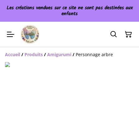
Les créations vendues sur ce site ne sont pas destinées aux
enfants
Accueil
/
Produits
/
Amigurumi
/
Personnage arbre