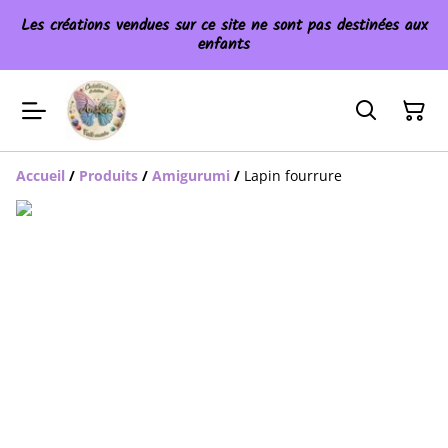
Les créations vendues sur ce site ne sont pas destinées aux
enfants
Accueil
/
Produits
/
Amigurumi
/
Lapin fourrure