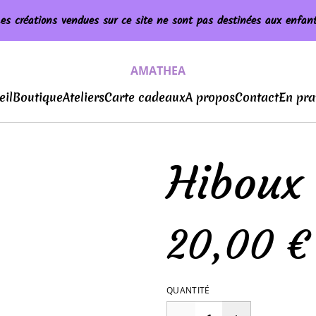
es créations vendues sur ce site ne sont pas destinées aux enfan
AMATHEA
eil
Boutique
Ateliers
Carte cadeaux
A propos
Contact
En pra
Hiboux
20,00 €
QUANTITÉ