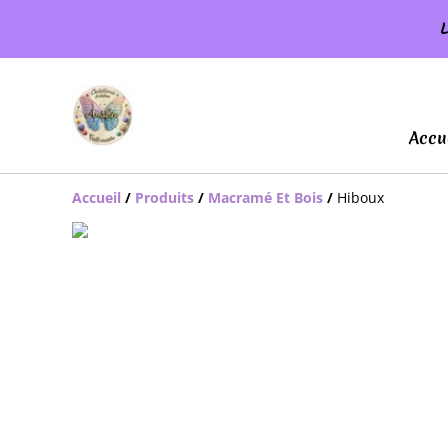
L
Accu
Accueil
/
Produits
/
Macramé Et Bois
/
Hiboux