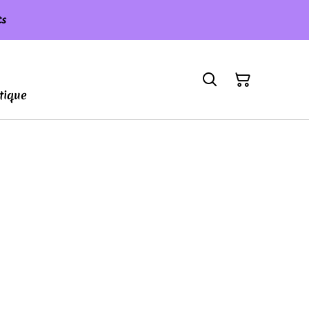
ts
tique