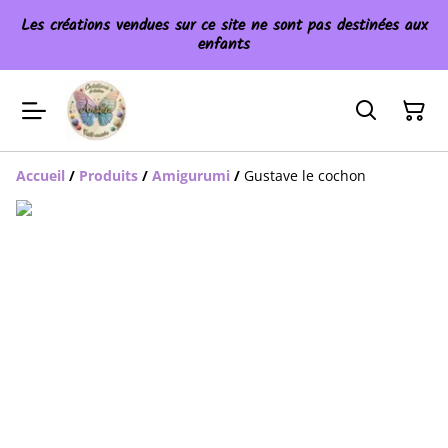
Les créations vendues sur ce site ne sont pas destinées aux
enfants
Accueil
/
Produits
/
Amigurumi
/
Gustave le cochon