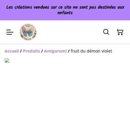
Les créations vendues sur ce site ne sont pas destinées aux
enfants
Accueil
/
Produits
/
Amigurumi
/
fruit du démon violet