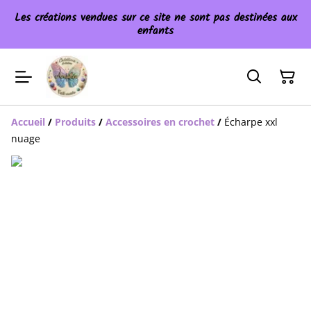
Les créations vendues sur ce site ne sont pas destinées aux
enfants
Accueil
/
Produits
/
Accessoires en crochet
/
Écharpe xxl
nuage