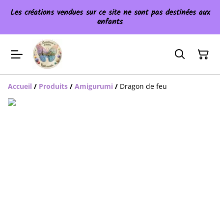
Les créations vendues sur ce site ne sont pas destinées aux
enfants
Accueil
/
Produits
/
Amigurumi
/
Dragon de feu